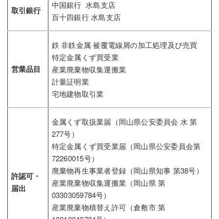
中国銀行 水島支店
取引銀行
百十四銀行 水島支店
鉄 非鉄金属 被覆電線屑の加工処理及び売買
特定金属くず買受業
営業品目
産業廃棄物収集運搬業
計量証明業
宅地建物取引業
金属くず取扱業届（岡山県公安委員会 水 第
277号）
特定金属くず買受業届（岡山県公安委員会第
72260015号）
廃棄物再生事業者登録（岡山県知事 第38号）
許認可・
産業廃棄物収集運搬業（岡山県 第
届出
03303059784号）
産業廃棄物積替え許可（倉敷市 第